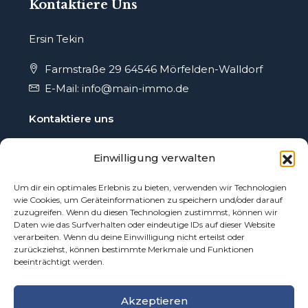
Kontaktiere Uns
Ersin Tekin
Farmstraße 29 64546 Mörfelden-Walldorf
E-Mail: info@main-immo.de
Kontaktiere uns
Einwilligung verwalten
Rechtliches
Um dir ein optimales Erlebnis zu bieten, verwenden wir Technologien
wie Cookies, um Geräteinformationen zu speichern und/oder darauf
Impressum
zuzugreifen. Wenn du diesen Technologien zustimmst, können wir
Daten wie das Surfverhalten oder eindeutige IDs auf dieser Website
verarbeiten. Wenn du deine Einwilligung nicht erteilst oder
Datenschutz
zurückziehst, können bestimmte Merkmale und Funktionen
beeinträchtigt werden.
Akzeptieren